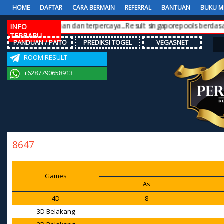
HOME
DAFTAR
CARA BERMAIN
REFERRAL
BANTUAN
BUKU M
gel 100% aman dan terpercaya...Result singaporepools berdasarkan 
INFO
TERBARU
PANDUAN / PAITO
PREDIKSI TOGEL
VEGASNET
ROOM RESULT
ROOM RESULT
+6287790658913
8647
Games
As
4D
8
3D Belakang
-