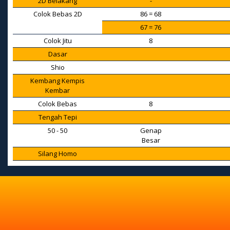
2D Belakang
-
Colok Bebas 2D
86 = 68
67 = 76
Colok Jitu
8
Dasar
Shio
Kembang Kempis
Kembar
Colok Bebas
8
Tengah Tepi
50 - 50
Genap
Besar
Silang Homo