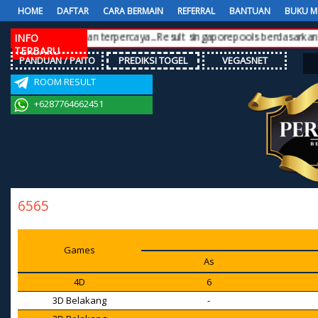
HOME
DAFTAR
CARA BERMAIN
REFERRAL
BANTUAN
BUKU M
00% aman dan terpercaya...Result singaporepools berdasarkan rumu
INFO
TERBARU
PANDUAN / PAITO
PREDIKSI TOGEL
VEGASNET
ROOM RESULT
ROOM RESULT
+6287764662451
6565
Games
As
4D
6
3D Belakang
-