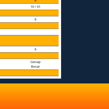
6
10 = 01
6
6
Genap
Besar