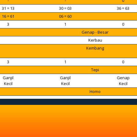
-
-
0
31 = 13
30 = 03
36 = 63
16 = 61
06 = 60
3
1
0
Genap - Besar
Kerbau
Kembang
3
1
0
Tepi
Ganjil
Ganjil
Genap
Kecil
Kecil
Kecil
Homo