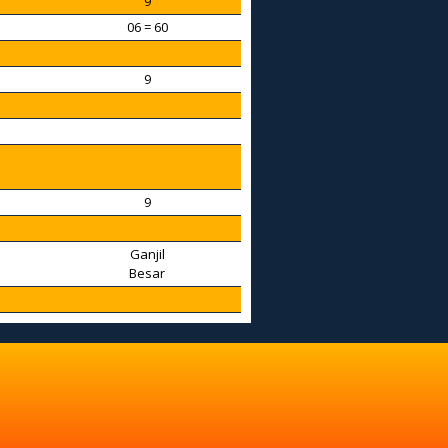
9
06 = 60
9
9
Ganjil
Besar