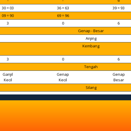
-
-
6
30 = 03
36 = 63
39 = 93
09 = 90
69 = 96
3
0
6
Genap - Besar
Anjing
Kembang
3
0
6
Tengah
Ganjil
Genap
Genap
Kecil
Kecil
Besar
Silang