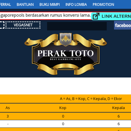
FERRAL
BANTUAN
BUKU MIMPI
INFO LOMBA
PROMOTION
repools berdasarkan rumus konversi lama.. Harap perhatikan reken
VEGASNET
A = As, B = Kop, C = Kepala, D = Ekor
As
Kop
Kepala
3
0
6
-
0
6