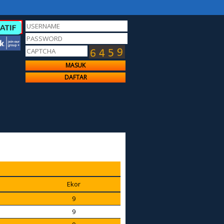
ing deposit AKTIF sebelum melakukan transfer dana !!!
MASUK
DAFTAR
Ekor
9
9