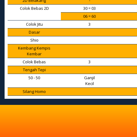
2D Belakang
-
Colok Bebas 2D
30 = 03
06 = 60
Colok Jitu
3
Dasar
Shio
Kembang Kempis
Kembar
Colok Bebas
3
Tengah Tepi
50 - 50
Ganjil
Kecil
Silang Homo