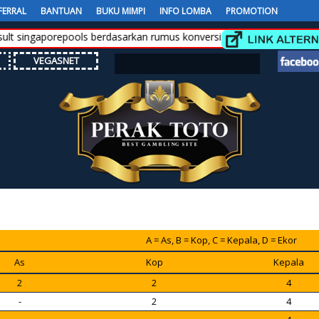
FERRAL
BANTUAN
BUKU MIMPI
INFO LOMBA
PROMOTION
ingaporepools berdasarkan rumus konversi lama.. Harap perhatikan
VEGASNET
A = As, B = Kop, C = Kepala, D = Ekor
As
Kop
Kepala
2
2
4
-
2
4