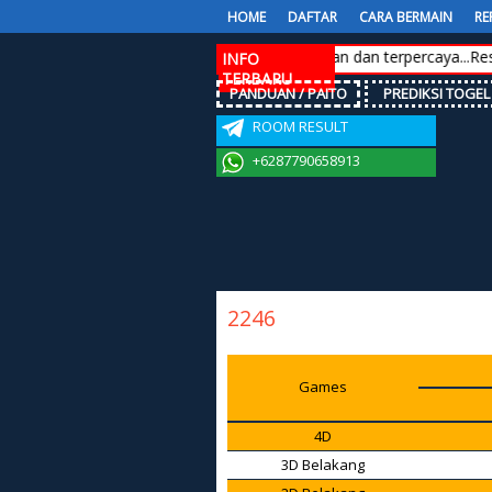
HOME
DAFTAR
CARA BERMAIN
RE
ang di PERAKTOTO Bandar togel 100% aman dan terpercaya...Result s
INFO
TERBARU
PANDUAN / PAITO
PREDIKSI TOGEL
ROOM RESULT
ROOM RESULT
+6287790658913
2246
Games
4D
3D Belakang