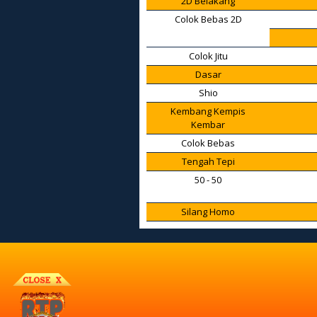
2D Belakang
Colok Bebas 2D
Colok Jitu
Dasar
Shio
Kembang Kempis
Kembar
Colok Bebas
Tengah Tepi
50 - 50
Silang Homo